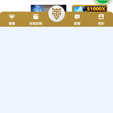
首頁
優惠
存提轉
客服
我的
娛樂城導覽
娛樂城
百家樂
球版
六合彩
老虎機
北京賽車
棋牌遊戲
捕魚王
遊戲介紹
娛樂城新聞
娛樂城知識
百家樂技巧
百家樂預測
地下六合彩玩法
地下運彩怎麽玩
球版現金版
地下539玩法
百家樂看路法
娛樂城推薦
台灣線上麻將館
麻將台數算法